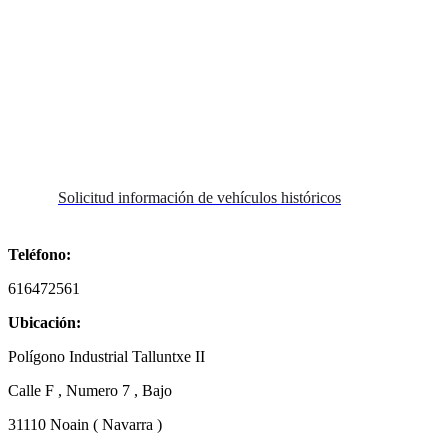
Cuéntenos las dudas relativas a su
vehículo histórico
Solicitud información de vehículos históricos
Teléfono:
616472561
Ubicación:
Polígono Industrial Talluntxe II
Calle F , Numero 7 , Bajo
31110 Noain ( Navarra )