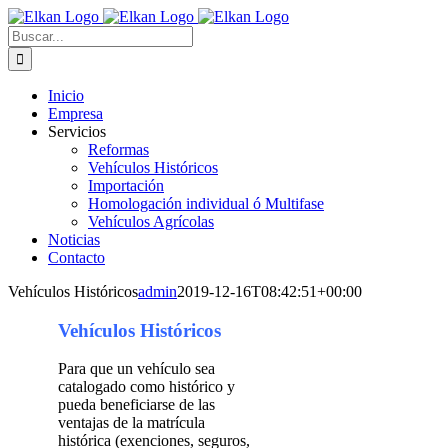
Saltar
al
Buscar:
contenido
Inicio
Empresa
Servicios
Reformas
Vehículos Históricos
Importación
Homologación individual ó Multifase
Vehículos Agrícolas
Noticias
Contacto
Vehículos Históricos
admin
2019-12-16T08:42:51+00:00
Vehículos Históricos
Para que un vehículo sea
catalogado como histórico y
pueda beneficiarse de las
ventajas de la matrícula
histórica (exenciones, seguros,